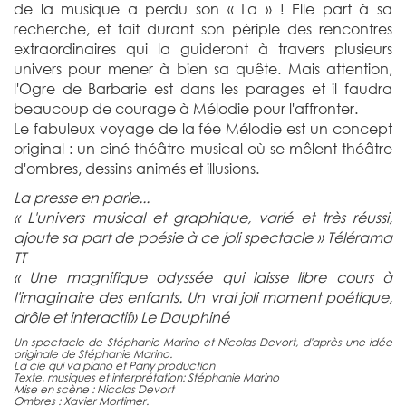
de la musique a perdu son « La » ! Elle part à sa
recherche, et fait durant son périple des rencontres
extraordinaires qui la guideront à travers plusieurs
univers pour mener à bien sa quête. Mais attention,
l'Ogre de Barbarie est dans les parages et il faudra
beaucoup de courage à Mélodie pour l'affronter.
Le fabuleux voyage de la fée Mélodie est un concept
original : un ciné-théâtre musical où se mêlent théâtre
d'ombres, dessins animés et illusions.
La presse en parle...
« L'univers musical et graphique, varié et très réussi,
ajoute sa part de poésie à ce joli spectacle » Télérama
TT
« Une magnifique odyssée qui laisse libre cours à
l'imaginaire des enfants. Un vrai joli moment poétique,
drôle et interactif» Le Dauphiné
Un spectacle de Stéphanie Marino et Nicolas Devort, d'après une idée
originale de Stéphanie Marino.
La cie qui va piano et Pany production
Texte, musiques et interprétation: Stéphanie Marino
Mise en scène : Nicolas Devort
Ombres : Xavier Mortimer.