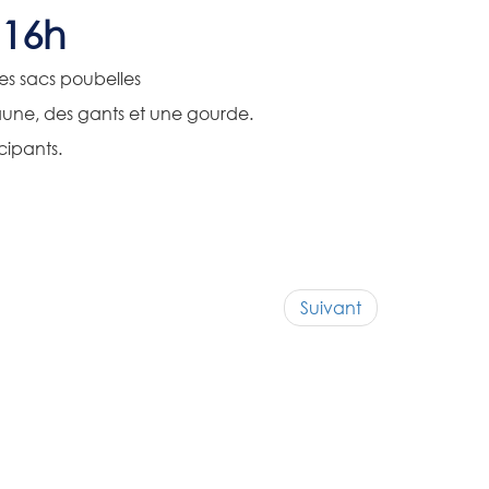
 16h
des sacs poubelles
aune, des gants et une gourde.
icipants.
Suivant