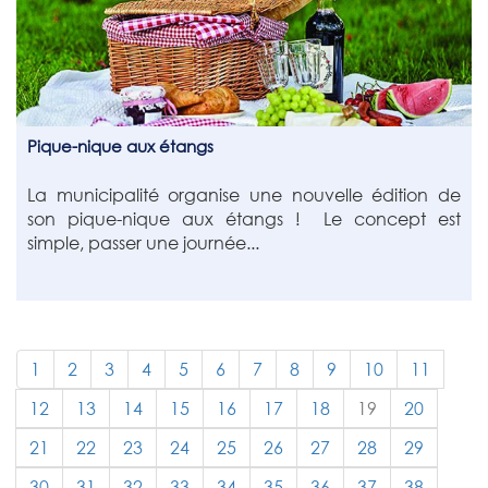
Pique-nique aux étangs
La municipalité organise une nouvelle édition de
son pique-nique aux étangs ! Le concept est
simple, passer une journée...
1
2
3
4
5
6
7
8
9
10
11
12
13
14
15
16
17
18
19
20
21
22
23
24
25
26
27
28
29
30
31
32
33
34
35
36
37
38